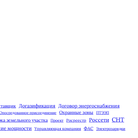
Догазификация
Договор энергоснабжения
ставщик
Охранные зоны
Опосредованное присоединение
ПТЭЭП
СНТ
Россети
ка земельного участка
Росреестр
Проект
ние мощности
ФАС
Управляющая компания
Электрозарядки