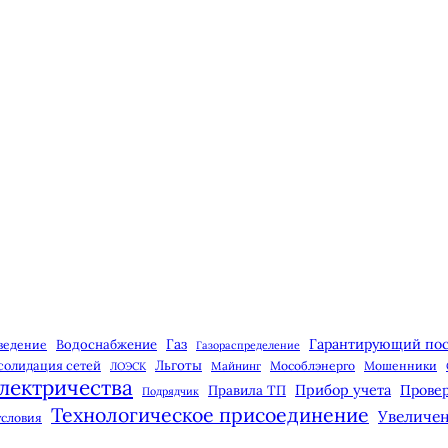
Газ
Гарантирующий по
Водоснабжение
ведение
Газораспределение
Льготы
солидация сетей
Майнинг
Мособлэнерго
Мошенники
ЛОЭСК
лектричества
Прибор учета
Правила ТП
Провер
Подрядчик
Технологическое присоединение
Увеличе
условия