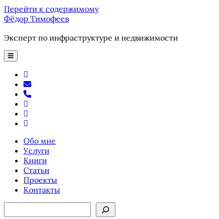
Перейти к содержимому
Фёдор Тимофеев
Эксперт по инфраструктуре и недвижимости
отрыть
основное
меню
youtube
email
phone
ok-
ru
telegram
vk
Обо мне
Услуги
Книги
Статьи
Проекты
Контакты
Боковая
Поиск