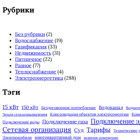
панель
Рубрики
Без рубрики
(2)
Водоснабжение
(19)
Газификация
(33)
Недвижимость
(31)
Пятничное
(22)
Разное
(77)
Теплоснабжение
(4)
Электроэнергетика
(288)
Тэги
15 кВт
150 кВт
Водоканал
Бездоговорное потребление
Водоот
Консолидация объектов электроэнергии
Кон
Земля сельхозназначения
Подключение э
Подключение газа
Подключение воды
Сетевая организация
Тарифы
Суд
Технические 
многоквартирный дом
Электромобили
нежилое помещение