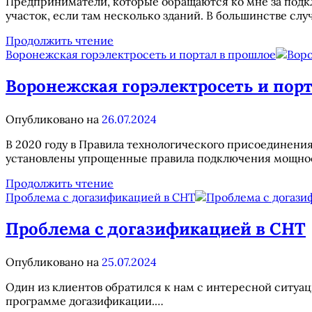
Предприниматели, которые обращаются ко мне за подк
участок, если там несколько зданий. В большинстве слу
Два
Продолжить чтение
подключения
Воронежская горэлектросеть и портал в прошлое
электричества
на
Воронежская горэлектросеть и пор
один
объект
Опубликовано на
26.07.2024
В 2020 году в Правила технологического присоединени
установлены упрощенные правила подключения мощнос
Воронежская
Продолжить чтение
горэлектросеть
Проблема с догазификацией в СНТ
и
портал
Проблема с догазификацией в СНТ
в
прошлое
Опубликовано на
25.07.2024
Один из клиентов обратился к нам с интересной ситуац
программе догазификации.…