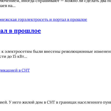
лючением, иногда спрашивают — можно ли сделать два п
чаев на…
тал в прошлое
я к электросетям были внесены революционные изменени
ти до 15 кВт…
ией. У него жилой дом в СНТ в границах населенного пун