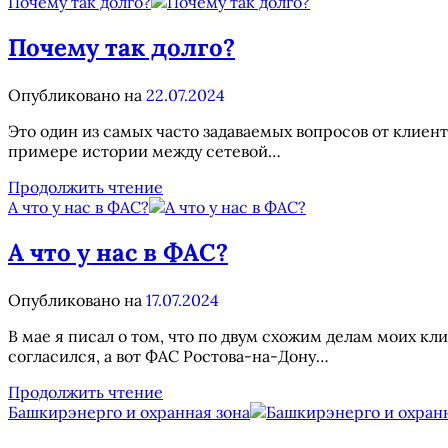
нужен
Почему так долго?
проект
при
Почему так долго?
подключении
электричества?
Опубликовано на
22.07.2024
Это один из самых часто задаваемых вопросов от клиент
примере истории между сетевой…
Почему
Продолжить чтение
так
А что у нас в ФАС?
долго?
А что у нас в ФАС?
Опубликовано на
17.07.2024
В мае я писал о том, что по двум схожим делам моих 
согласился, а вот ФАС Ростова-на-Дону…
А
Продолжить чтение
что
Башкирэнерго и охранная зона
у