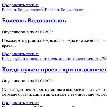
Проблема
Продолжить чтение
с
Болезнь Водоканалов
догазификацией
в
Болезнь Водоканалов
СНТ
Опубликовано на
24.07.2024
Похоже, что у разных Водоканалов одна и та же болезнь.
врачи…
Болезнь
Продолжить чтение
Водоканалов
Когда нужен проект при подключении электричества?
Когда нужен проект при подключен
Опубликовано на
23.07.2024
Существует некоторая путаница в вопросе когда нужно 
сетевые организации и вписывают в технические усло
Когда
Продолжить чтение