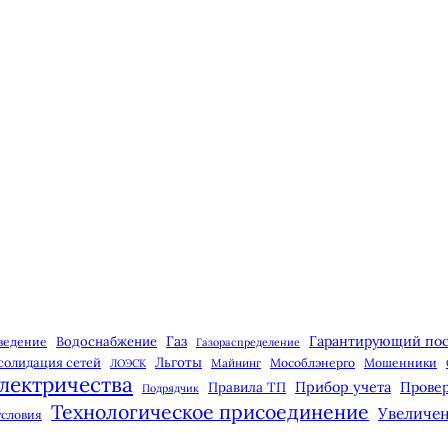
Газ
Гарантирующий по
Водоснабжение
ведение
Газораспределение
Льготы
солидация сетей
Майнинг
Мособлэнерго
Мошенники
ЛОЭСК
лектричества
Прибор учета
Правила ТП
Провер
Подрядчик
Технологическое присоединение
Увеличе
условия