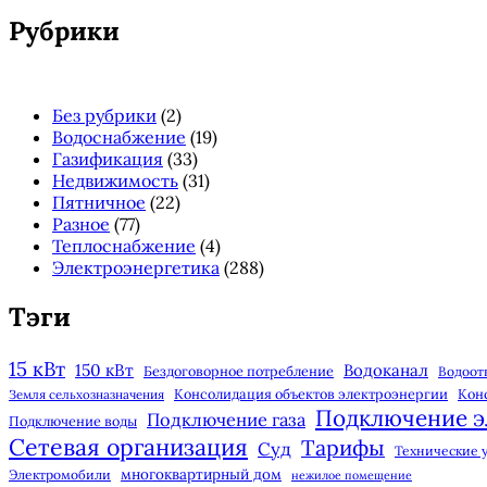
панель
Рубрики
Без рубрики
(2)
Водоснабжение
(19)
Газификация
(33)
Недвижимость
(31)
Пятничное
(22)
Разное
(77)
Теплоснабжение
(4)
Электроэнергетика
(288)
Тэги
15 кВт
150 кВт
Водоканал
Бездоговорное потребление
Водоот
Консолидация объектов электроэнергии
Кон
Земля сельхозназначения
Подключение э
Подключение газа
Подключение воды
Сетевая организация
Тарифы
Суд
Технические 
многоквартирный дом
Электромобили
нежилое помещение