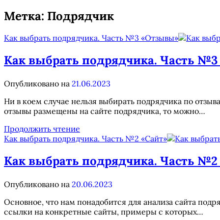
Метка:
Подрядчик
Как выбрать подрядчика. Часть №3 «Отзывы»
Как выбрать подрядчика. Часть №
Опубликовано на
21.06.2023
Ни в коем случае нельзя выбирать подрядчика по отзыв
отзывы размещены на сайте подрядчика, то можно…
Как
Продолжить чтение
выбрать
Как выбрать подрядчика. Часть №2 «Сайт»
подрядчика.
Часть
Как выбрать подрядчика. Часть №2
№3
«Отзывы»
Опубликовано на
20.06.2023
Основное, что нам понадобится для анализа сайта подря
ссылки на конкретные сайты, примеры с которых…