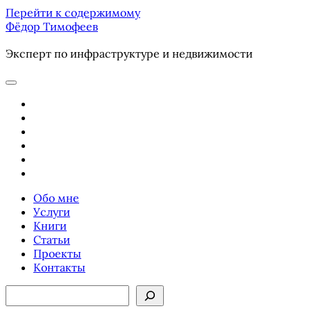
Перейти к содержимому
Фёдор Тимофеев
Эксперт по инфраструктуре и недвижимости
отрыть
основное
youtube
меню
email
phone
ok-
ru
telegram
vk
Обо мне
Услуги
Книги
Статьи
Проекты
Контакты
Боковая
Поиск