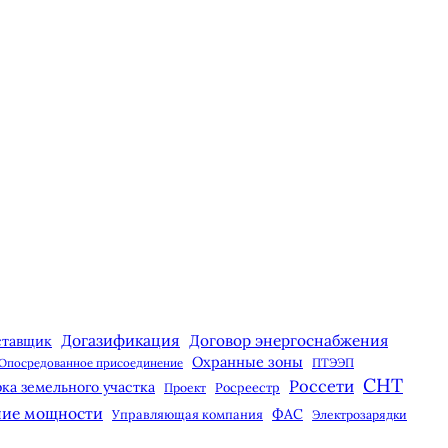
Догазификация
Договор энергоснабжения
ставщик
Охранные зоны
Опосредованное присоединение
ПТЭЭП
СНТ
Россети
ка земельного участка
Росреестр
Проект
ние мощности
ФАС
Управляющая компания
Электрозарядки