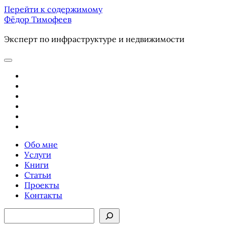
Перейти к содержимому
Фёдор Тимофеев
Эксперт по инфраструктуре и недвижимости
отрыть
основное
youtube
меню
email
phone
ok-
ru
telegram
vk
Обо мне
Услуги
Книги
Статьи
Проекты
Контакты
Боковая
Поиск