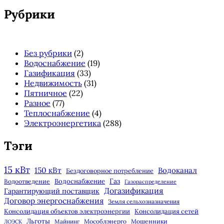
панель
Рубрики
Без рубрики
(2)
Водоснабжение
(19)
Газификация
(33)
Недвижимость
(31)
Пятничное
(22)
Разное
(77)
Теплоснабжение
(4)
Электроэнергетика
(288)
Тэги
15 кВт
150 кВт
Водоканал
Бездоговорное потребление
Газ
Водоснабжение
Водоотведение
Газораспределение
Догазификация
Гарантирующий поставщик
Договор энергоснабжения
Земля сельхозназначения
Консолидация объектов электроэнергии
Консолидация сетей
Льготы
Майнинг
Мособлэнерго
Мошенники
ЛОЭСК