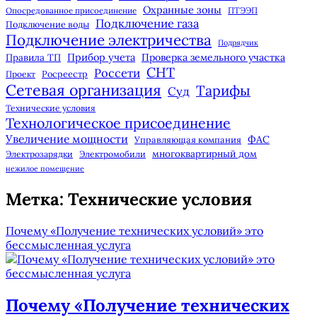
Охранные зоны
Опосредованное присоединение
ПТЭЭП
Подключение газа
Подключение воды
Подключение электричества
Подрядчик
Прибор учета
Правила ТП
Проверка земельного участка
СНТ
Россети
Росреестр
Проект
Сетевая организация
Тарифы
Суд
Технические условия
Технологическое присоединение
Увеличение мощности
ФАС
Управляющая компания
многоквартирный дом
Электрозарядки
Электромобили
нежилое помещение
Метка:
Технические условия
Почему «Получение технических условий» это
бессмысленная услуга
Почему «Получение технических