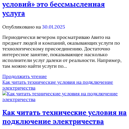
условий» это бессмысленная
услуга
Опубликовано на
30.01.2025
Периодически вечером просматриваю Авито на
предмет людей и компаний, оказывающих услуги по
технологическому присоединению. Достаточно
интересное занятие, показывающее насколько
исполнители услуг далеки от реальности. Например,
там можно найти услуги по…
Почему
Продолжить чтение
«Получение
Как читать технические условия на подключение
технических
электричества
условий»
это
бессмысленная
услуга
Как читать технические условия на
подключение электричества