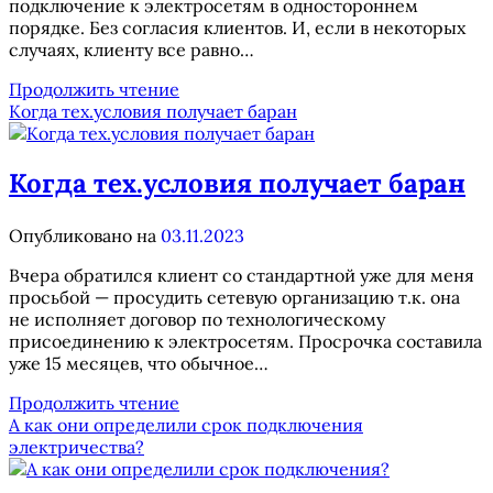
подключение к электросетям в одностороннем
порядке. Без согласия клиентов. И, если в некоторых
случаях, клиенту все равно…
Изменение
Продолжить чтение
технических
Когда тех.условия получает баран
условий
в
одностороннем
Когда тех.условия получает баран
порядке
Опубликовано на
03.11.2023
Вчера обратился клиент со стандартной уже для меня
просьбой — просудить сетевую организацию т.к. она
не исполняет договор по технологическому
присоединению к электросетям. Просрочка составила
уже 15 месяцев, что обычное…
Когда
Продолжить чтение
тех.условия
А как они определили срок подключения
получает
электричества?
баран