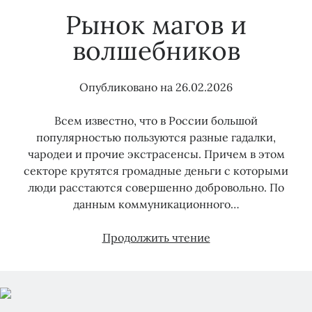
Рынок магов и
Тэги
волшебников
15 кВт
150 кВт
Бездоговорное потребление
Опубликовано на
26.02.2026
Водоканал
Газ
Водоснабжение
Водоотведение
Гарантирующий поставщик
Газораспределение
Всем известно, что в России большой
Догазификация
Договор энергоснабжения
популярностью пользуются разные гадалки,
Земля сельхозназначения
Консолидация объектов электроэнергии
чародеи и прочие экстрасенсы. Причем в этом
Льготы
Консолидация сетей
Майнинг
ЛОЭСК
секторе крутятся громадные деньги с которыми
Мособлэнерго
Мошенники
Опосредованное присоединение
люди расстаются совершенно добровольно. По
Охранные зоны
Подключение воды
ПТЭЭП
данным коммуникационного…
Подключение газа
Подключение электричества
Подрядчик
Рынок
Продолжить чтение
Прибор учета
Правила ТП
магов
Проверка земельного участка
Росреестр
Проект
и
Сетевая организация
СНТ
Россети
волшебников
Тарифы
Суд
Технические условия