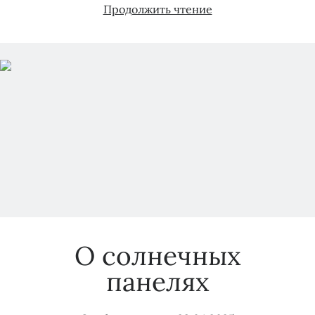
Почему
Продолжить чтение
отказывают
в
принятии
заявок
на
подключение
электричества,
воды
и
газа?
О солнечных
панелях