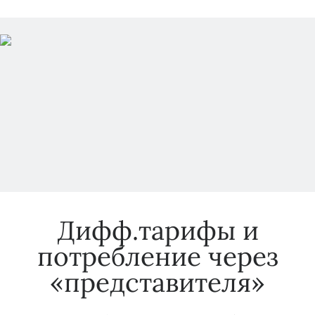
ТСЖ
обяжут
сдавать
экзамены?
СНТ
на
очереди?
Дифф.тарифы и
потребление через
«представителя»