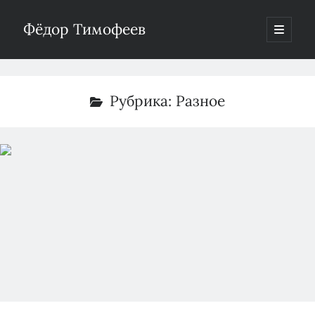
Фёдор Тимофеев
отрыть
основн
Боковая
меню
Поиск
панель
Рубрика:
Разное
Рубрики
Без рубрики
(2)
Водоснабжение
(19)
Газификация
(33)
Недвижимость
(31)
Пятничное
(22)
Разное
(77)
Теплоснабжение
(4)
Электроэнергетика
(288)