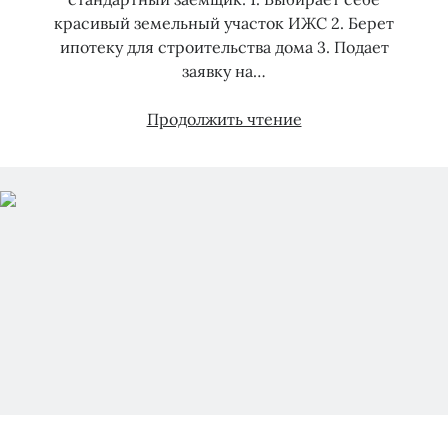
красивый земельный участок ИЖС 2. Берет
ипотеку для строительства дома 3. Подает
заявку на…
Электричество
Продолжить чтение
и
льготная
ипотека
на
ИЖС