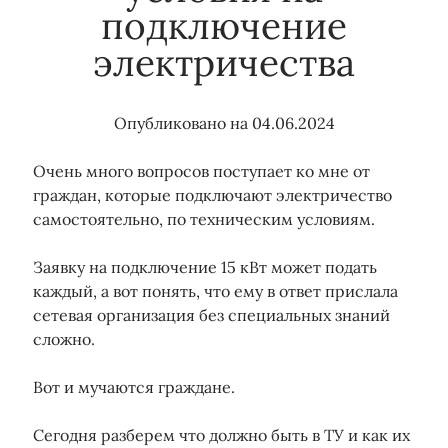
подключение
электричества
Тэги
15 кВт
150 кВт
Бездоговорное потребление
Опубликовано на
04.06.2024
Водоканал
Газ
Водоснабжение
Водоотведение
Гарантирующий поставщик
Газораспределение
Очень много вопросов поступает ко мне от
Догазификация
Договор энергоснабжения
граждан, которые подключают электричество
Земля сельхозназначения
Консолидация объектов электроэнергии
самостоятельно, по техническим условиям.
Льготы
Консолидация сетей
Майнинг
ЛОЭСК
Мособлэнерго
Мошенники
Опосредованное присоединение
Заявку на подключение 15 кВт может подать
Охранные зоны
Подключение воды
ПТЭЭП
каждый, а вот понять, что ему в ответ прислала
Подключение газа
сетевая организация без специальных знаний
Подключение электричества
Подрядчик
сложно.
Прибор учета
Правила ТП
Проверка земельного участка
Росреестр
Проект
Вот и мучаются граждане.
Сетевая организация
СНТ
Россети
Тарифы
Суд
Технические условия
Сегодня разберем что должно быть в ТУ и как их