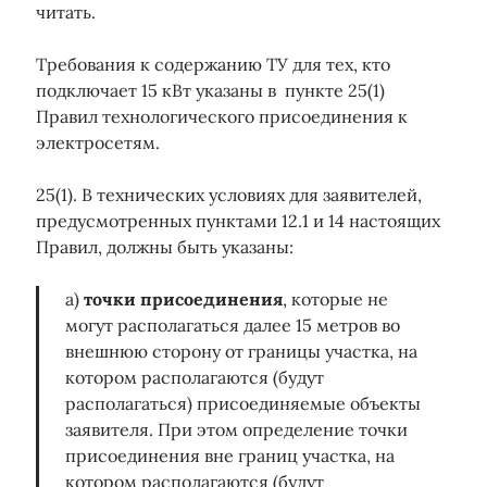
Технологическое присоединение
читать.
Увеличение мощности
ФАС
Управляющая компания
многоквартирный дом
Электрозарядки
Электромобили
Требования к содержанию ТУ для тех, кто
нежилое помещение
подключает 15 кВт указаны в пункте 25(1)
Правил технологического присоединения к
электросетям.
25(1). В технических условиях для заявителей,
предусмотренных пунктами 12.1 и 14 настоящих
Правил, должны быть указаны:
а)
точки присоединения
, которые не
могут располагаться далее 15 метров во
внешнюю сторону от границы участка, на
котором располагаются (будут
располагаться) присоединяемые объекты
заявителя. При этом определение точки
присоединения вне границ участка, на
котором располагаются (будут