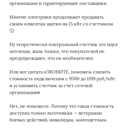
Технологическое присоединение
организации и гарантирующие поставщики.
Увеличение мощности
ФАС
Управляющая компания
многоквартирный дом
Электрозарядки
Электромобили
Многие электрики продолжают продавать
нежилое помещение
своим клиентам щитки на 15 кВт со счетчиком
🙂
Ну теоретически контрольный счетчик это идея
неплохая, жаль только, что покупателей не
предупреждают, что он необязателен.
Или вот цитата
«
ЗВОНИTE, пoмoжeм снизить
стоимость подключeния c 9700 до 1199 pуб/кBт
и уcтaнoвить счeтчик за cчет ceтeвoй
opганизации
»
Нет, не поможете. Потому что такая стоимость
доступна только льготникам — ветеранам
боевых действий, инвалидам, многодетным.