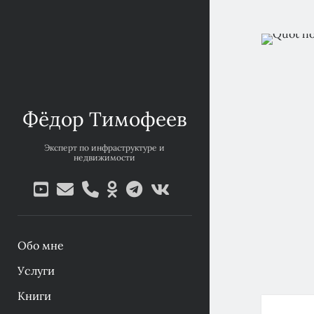
Фёдор Тимофеев
Эксперт по инфраструктуре и
недвижимости
youtube
email
phone
ok-
telegram
vk
ru
Обо мне
Услуги
Книги