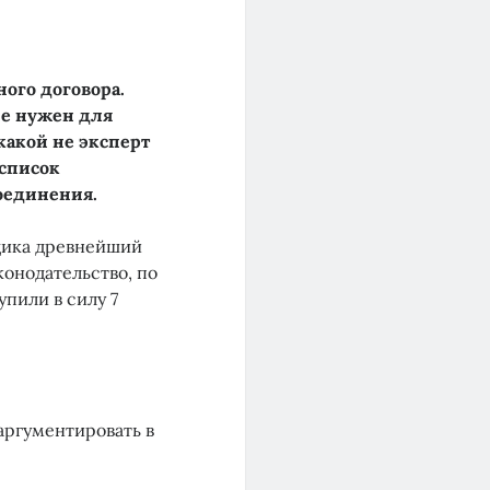
ого договора.
не нужен для
какой не эксперт
 список
соединения.
щика древнейший
конодательство, по
пили в силу 7
 аргументировать в