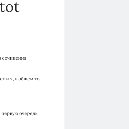
tot
з сочинения
т и я, в общем то,
в первую очередь