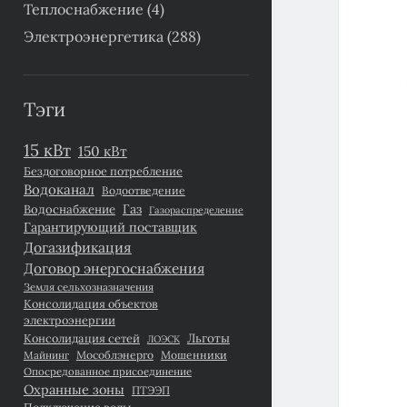
Теплоснабжение
(4)
Электроэнергетика
(288)
Тэги
15 кВт
150 кВт
Бездоговорное потребление
Водоканал
Водоотведение
Газ
Водоснабжение
Газораспределение
Гарантирующий поставщик
Догазификация
Договор энергоснабжения
Земля сельхозназначения
Консолидация объектов
электроэнергии
Льготы
Консолидация сетей
ЛОЭСК
Майнинг
Мособлэнерго
Мошенники
Опосредованное присоединение
Охранные зоны
ПТЭЭП
Подключение воды