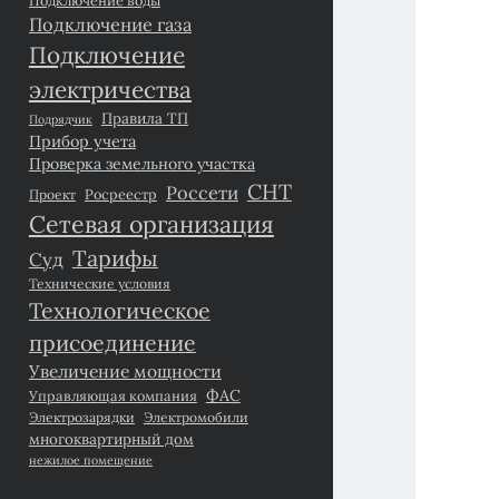
Подключение газа
Подключение
электричества
Правила ТП
Подрядчик
Прибор учета
Проверка земельного участка
СНТ
Россети
Росреестр
Проект
Сетевая организация
Тарифы
Суд
Технические условия
Технологическое
присоединение
Увеличение мощности
ФАС
Управляющая компания
Электрозарядки
Электромобили
многоквартирный дом
нежилое помещение