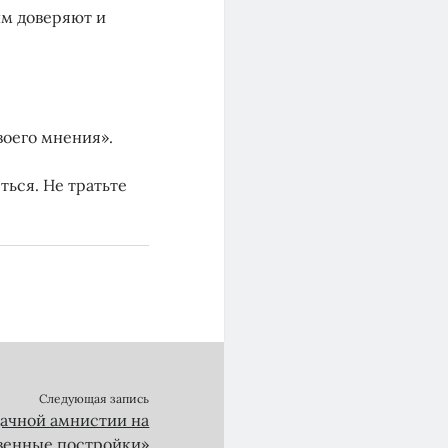
им доверяют и
воего мнения».
ться. Не тратьте
Следующая запись
дачной амнистии на
венные постройки»