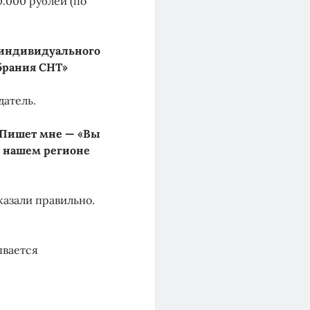
50.000 рублей (по
 индивидуального
брания СНТ»
датель.
Пишет мне — «Вы
В нашем регионе
казали правильно.
ывается