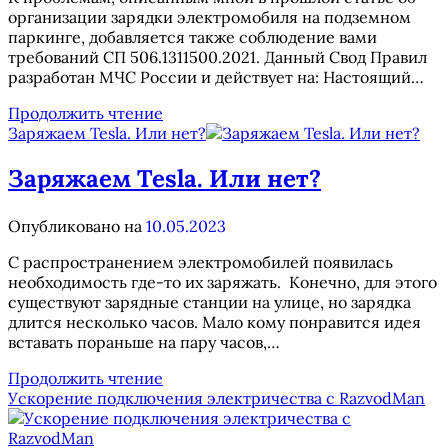
г.
организации зарядки электромобиля на подземном
паркинге, добавляется также соблюдение вами
требований СП 506.1311500.2021. Данный Свод Правил
разработан МЧС России и действует на: Настоящий…
Заряжаем
Продолжить чтение
Tesla
Заряжаем Tesla. Или нет?
(МЧС
Quest)
Заряжаем Tesla. Или нет?
Опубликовано на
10.05.2023
С распространением электромобилей появилась
необходимость где-то их заряжать. Конечно, для этого
существуют зарядные станции на улице, но зарядка
длится несколько часов. Мало кому понравится идея
вставать пораньше на пару часов,…
Заряжаем
Продолжить чтение
Tesla.
Ускорение подключения электричества с RazvodMan
Или
нет?