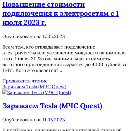
Повышение стоимости
подключения к электросетям с 1
июля 2023 г.
Опубликовано на
17.05.2023
Всем тем, кто откладывает подключение
электричества или увеличение мощности напоминаю,
что с 1 июля 2023 года минимальная стоимость
льготного присоединения вырастет до 4000 рублей за
1 кВт. Кого это касается?…
Повышение
Продолжить чтение
стоимости
Заряжаем Tesla (МЧС Quest)
подключения
к
электросетям
Заряжаем Tesla (МЧС Quest)
с
1
Опубликовано на
11.05.2023
июля
2023
К проблемам, описанным мной в прошлой статье об