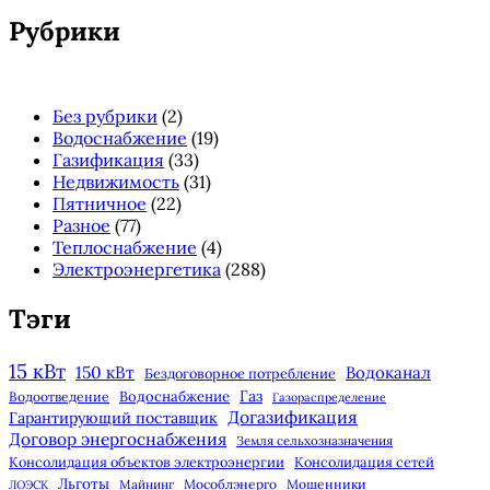
панель
Рубрики
Без рубрики
(2)
Водоснабжение
(19)
Газификация
(33)
Недвижимость
(31)
Пятничное
(22)
Разное
(77)
Теплоснабжение
(4)
Электроэнергетика
(288)
Тэги
15 кВт
150 кВт
Водоканал
Бездоговорное потребление
Газ
Водоснабжение
Водоотведение
Газораспределение
Догазификация
Гарантирующий поставщик
Договор энергоснабжения
Земля сельхозназначения
Консолидация объектов электроэнергии
Консолидация сетей
Льготы
Майнинг
Мособлэнерго
Мошенники
ЛОЭСК