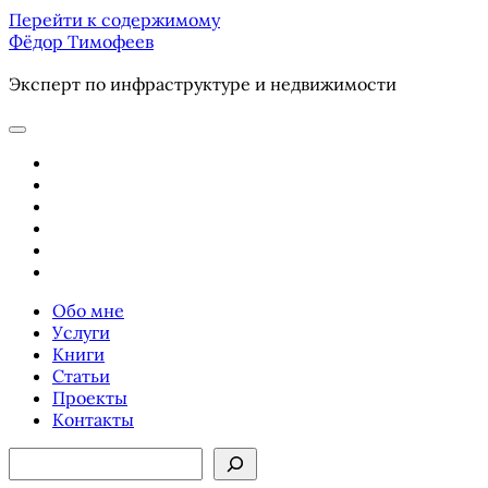
Перейти к содержимому
Фёдор Тимофеев
Эксперт по инфраструктуре и недвижимости
отрыть
основное
youtube
меню
email
phone
ok-
ru
telegram
vk
Обо мне
Услуги
Книги
Статьи
Проекты
Контакты
Боковая
Поиск