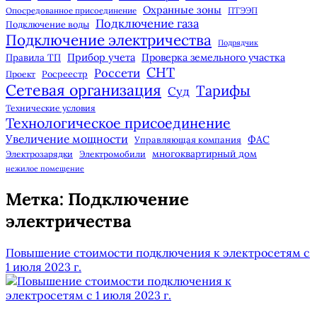
Охранные зоны
Опосредованное присоединение
ПТЭЭП
Подключение газа
Подключение воды
Подключение электричества
Подрядчик
Прибор учета
Правила ТП
Проверка земельного участка
СНТ
Россети
Росреестр
Проект
Сетевая организация
Тарифы
Суд
Технические условия
Технологическое присоединение
Увеличение мощности
ФАС
Управляющая компания
многоквартирный дом
Электрозарядки
Электромобили
нежилое помещение
Метка:
Подключение
электричества
Повышение стоимости подключения к электросетям с
1 июля 2023 г.