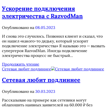
Ускорение подключения
электричества с RazvodMan
Опубликовано на
08.05.2023
И снова это случилось. Позвонил клиент и сказал, что
он нашел «какого-то дядьку, который ускорит
подключение электричества» Я называю это — вызвать
супергероя RazvodMan. Иногда подключение
электричества процесс не быстрый…
Ускорение
Продолжить чтение
подключения
Сетевая любит подлиннее
электричества
с
Сетевая любит подлиннее
RazvodMan
Опубликовано на
30.03.2023
Рассказываю на примере как сетевики могут
облапошить наивных заявителей на 60.000 ₽ без