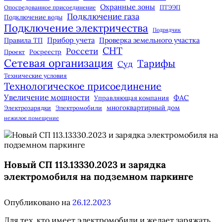
Охранные зоны
Опосредованное присоединение
ПТЭЭП
Подключение газа
Подключение воды
Подключение электричества
Подрядчик
Прибор учета
Правила ТП
Проверка земельного участка
СНТ
Россети
Росреестр
Проект
Сетевая организация
Тарифы
Суд
Технические условия
Технологическое присоединение
Увеличение мощности
ФАС
Управляющая компания
многоквартирный дом
Электрозарядки
Электромобили
нежилое помещение
Новый СП 113.13330.2023 и зарядка
электромобиля на подземном паркинге
Опубликовано на
26.12.2023
Для тех, кто имеет электромобили и желает заряжать