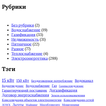
панель
Рубрики
Без рубрики
(2)
Водоснабжение
(19)
Газификация
(33)
Недвижимость
(31)
Пятничное
(22)
Разное
(77)
Теплоснабжение
(4)
Электроэнергетика
(288)
Тэги
15 кВт
150 кВт
Водоканал
Бездоговорное потребление
Газ
Водоснабжение
Водоотведение
Газораспределение
Догазификация
Гарантирующий поставщик
Договор энергоснабжения
Земля сельхозназначения
Консолидация объектов электроэнергии
Консолидация сетей
Льготы
Майнинг
Мособлэнерго
Мошенники
ЛОЭСК