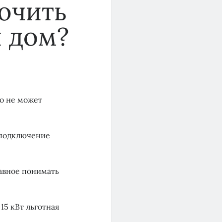
ючить
й дом?
о не может
 подключение
лавное понимать
5 кВт льготная