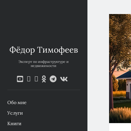
Фёдор Тимофеев
Эксперт по инфраструктуре и
недвижимости
youtube
ok-
telegram
vk
email
phone
ru
Обо мне
Услуги
Книги