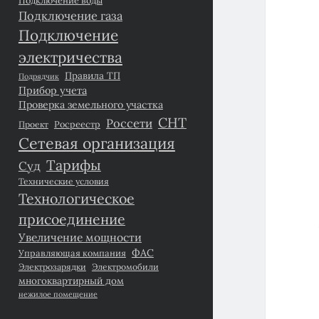
Подключение газа
Подключение
электричества
Правила ТП
Подрядчик
Прибор учета
Проверка земельного участка
СНТ
Россети
Росреестр
Проект
Сетевая организация
Тарифы
Суд
Технические условия
Технологическое
присоединение
Увеличение мощности
ФАС
Управляющая компания
Электрозарядки
Электромобили
многоквартирный дом
нежилое помещение