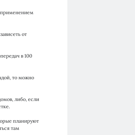
с применением
зависеть от
передач в 100
адой, то можно
омов, либо, если
тке.
торые планируют
ться там