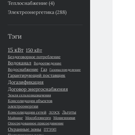
Теплоснабжение
(4)
Электроэнергетика
(288)
Тэги
15 кВт
150 кВт
Бездоговорное потребление
Водоканал
Водоотведение
Газ
Водоснабжение
Газораспределение
Гарантирующий поставщик
Догазификация
Договор энергоснабжения
Земля сельхозназначения
Консолидация объектов
электроэнергии
Льготы
Консолидация сетей
ЛОЭСК
Майнинг
Мособлэнерго
Мошенники
Опосредованное присоединение
Охранные зоны
ПТЭЭП
Подключение воды