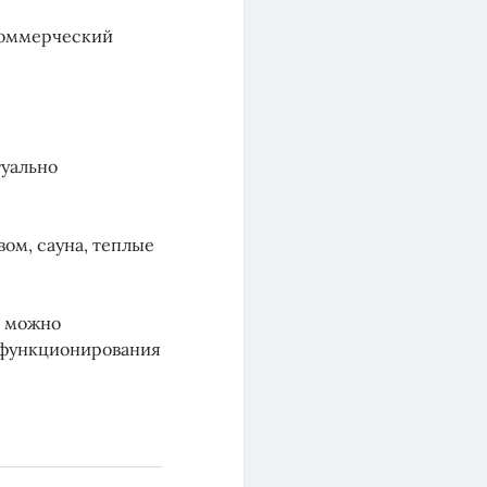
 коммерческий
туально
вом, сауна, теплые
е можно
 функционирования