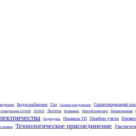
Газ
Гарантирующий по
Водоснабжение
ведение
Газораспределение
Льготы
солидация сетей
Майнинг
Мособлэнерго
Мошенники
ЛОЭСК
лектричества
Прибор учета
Правила ТП
Провер
Подрядчик
Технологическое присоединение
Увеличе
условия