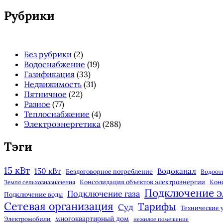
панель
Рубрики
Без рубрики
(2)
Водоснабжение
(19)
Газификация
(33)
Недвижимость
(31)
Пятничное
(22)
Разное
(77)
Теплоснабжение
(4)
Электроэнергетика
(288)
Тэги
15 кВт
150 кВт
Водоканал
Бездоговорное потребление
Водоот
Консолидация объектов электроэнергии
Кон
Земля сельхозназначения
Подключение э
Подключение газа
Подключение воды
Сетевая организация
Тарифы
Суд
Технические 
многоквартирный дом
Электромобили
нежилое помещение