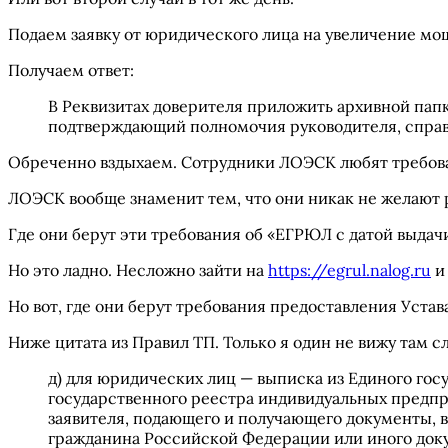
Подаем заявку от юридического лица на увеличение мощ
Получаем ответ:
В Реквизитах доверителя приложить архивной папко
подтверждающий полномочия руководителя, справк
Обреченно вздыхаем. Сотрудники ЛОЭСК любят требова
ЛОЭСК вообще знаменит тем, что они никак не желают р
Где они берут эти требования об «ЕГРЮЛ с датой выдачи
Но это ладно. Несложно зайти на
https://egrul.nalog.ru
и 
Но вот, где они берут требования предоставления Устав
Ниже цитата из Правил ТП. Только я один не вижу там с
д) для юридических лиц — выписка из Единого го
государственного реестра индивидуальных предп
заявителя, подающего и получающего документы, в
гражданина Российской Федерации или иного док