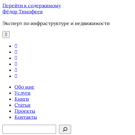
Перейти к содержимому
Фёдор Тимофеев
Эксперт по инфраструктуре и недвижимости
отрыть
основное
меню
youtube
email
phone
ok-
ru
telegram
vk
Обо мне
Услуги
Книги
Статьи
Проекты
Контакты
Боковая
Поиск