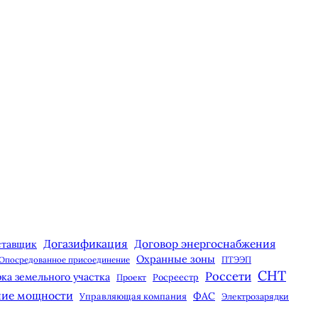
Догазификация
Договор энергоснабжения
ставщик
Охранные зоны
Опосредованное присоединение
ПТЭЭП
СНТ
Россети
ка земельного участка
Росреестр
Проект
ние мощности
ФАС
Управляющая компания
Электрозарядки