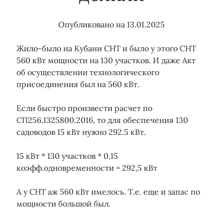
Опубликовано на
13.01.2025
Тэги
Жило-было на Кубани СНТ и было у этого СНТ
15 кВт
150 кВт
Бездоговорное потребление
560 кВт мощности на 130 участков. И даже Акт
Водоканал
Газ
Водоснабжение
Водоотведение
об осуществлении технологического
Гарантирующий поставщик
Газораспределение
присоединения был на 560 кВт.
Догазификация
Договор энергоснабжения
Земля сельхозназначения
Консолидация объектов электроэнергии
Если быстро произвести расчет по
Льготы
Консолидация сетей
Майнинг
ЛОЭСК
СП256.1325800.2016, то для обеспечения 130
Мособлэнерго
Мошенники
Опосредованное присоединение
садоводов 15 кВт нужно 292.5 кВт.
Охранные зоны
Подключение воды
ПТЭЭП
Подключение газа
15 кВт * 130 участков * 0,15
Подключение электричества
Подрядчик
коэфф.одновременности = 292,5 кВт
Прибор учета
Правила ТП
Проверка земельного участка
Росреестр
Проект
А у СНТ аж 560 кВт имелось. Т.е. еще и запас по
Сетевая организация
СНТ
Россети
мощности большой был.
Тарифы
Суд
Технические условия