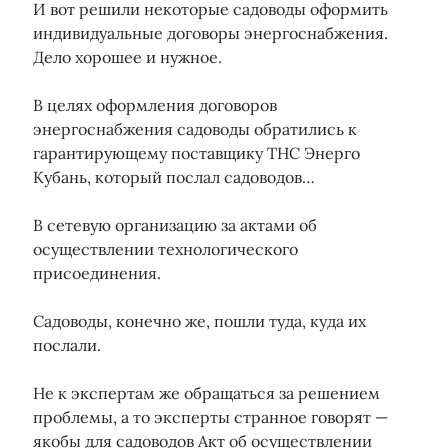
Технологическое присоединение
И вот решили некоторые садоводы оформить
Увеличение мощности
индивидуальные договоры энергоснабжения.
ФАС
Управляющая компания
многоквартирный дом
Дело хорошее и нужное.
Электрозарядки
Электромобили
нежилое помещение
В целях оформления договоров
энергоснабжения садоводы обратились к
гарантирующему поставщику ТНС Энерго
Кубань, который послал садоводов…
В сетевую организацию за актами об
осуществлении технологического
присоединения.
Садоводы, конечно же, пошли туда, куда их
послали.
Не к экспертам же обращаться за решением
проблемы, а то эксперты странное говорят —
якобы для садоводов Акт об осуществлении