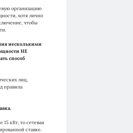
тевую организацию
ности, хотя лично
ключение, чтобы
ти.
ения несколькими
мощности НЕ
ать способ
ических лиц,
д правила
авка.
15 кВт, то сетевая
ированной ставке.