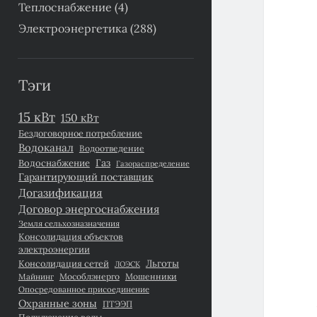
Теплоснабжение
(4)
Электроэнергетика
(288)
Тэги
15 кВт
150 кВт
Бездоговорное потребление
Водоканал
Водоотведение
Газ
Водоснабжение
Газораспределение
Гарантирующий поставщик
Догазификация
Договор энергоснабжения
Земля сельхозназначения
Консолидация объектов
электроэнергии
Льготы
Консолидация сетей
ЛОЭСК
Майнинг
Мособлэнерго
Мошенники
Опосредованное присоединение
Охранные зоны
ПТЭЭП
Подключение воды