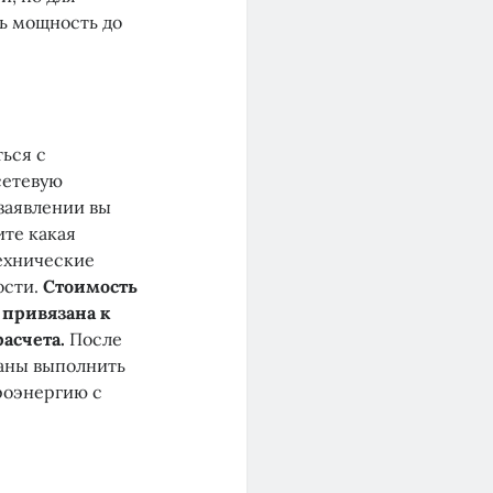
ть мощность до
ться с
сетевую
 заявлении вы
те какая
технические
ости.
Стоимость
 привязана к
асчета.
После
заны выполнить
троэнергию с