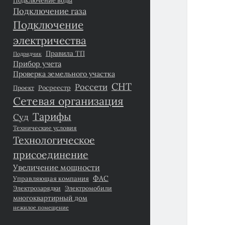
Подключение газа
Подключение
электричества
Правила ТП
Подрядчик
Прибор учета
Проверка земельного участка
СНТ
Россети
Росреестр
Проект
Сетевая организация
Тарифы
Суд
Технические условия
Технологическое
присоединение
Увеличение мощности
ФАС
Управляющая компания
Электрозарядки
Электромобили
многоквартирный дом
нежилое помещение