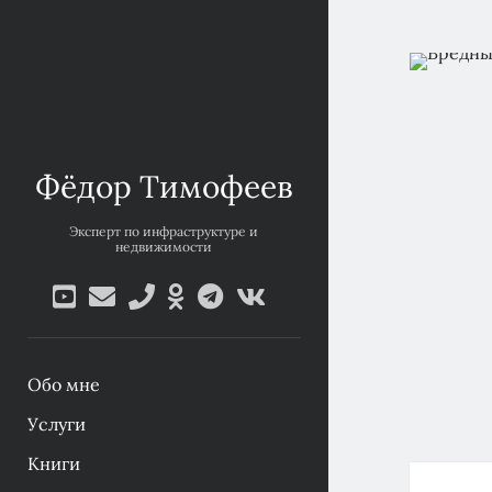
Фёдор Тимофеев
Эксперт по инфраструктуре и
недвижимости
youtube
email
phone
ok-
telegram
vk
ru
Обо мне
Услуги
Книги