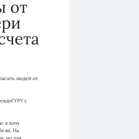
ы от
ери
счета
пасать людей от
севдоГУРУ с
с я хочу
бели. На
и, но для