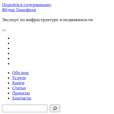
Перейти к содержимому
Фёдор Тимофеев
Эксперт по инфраструктуре и недвижимости
отрыть
основное
youtube
меню
email
phone
ok-
ru
telegram
vk
Обо мне
Услуги
Книги
Статьи
Проекты
Контакты
Боковая
Поиск