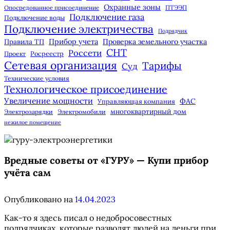
Охранные зоны
Опосредованное присоединение
ПТЭЭП
Подключение газа
Подключение воды
Подключение электричества
Подрядчик
Прибор учета
Правила ТП
Проверка земельного участка
СНТ
Россети
Росреестр
Проект
Сетевая организация
Тарифы
Суд
Технические условия
Технологическое присоединение
Увеличение мощности
ФАС
Управляющая компания
многоквартирный дом
Электрозарядки
Электромобили
нежилое помещение
Вредные советы от «ГУРУ» — Купи прибор
учёта сам
Опубликовано на
14.04.2023
Как-то я здесь писал о недобросовестных
подрядчиках, которые разводят людей на деньги при