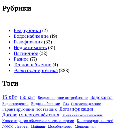
панель
Рубрики
Без рубрики
(2)
Водоснабжение
(19)
Газификация
(33)
Недвижимость
(31)
Пятничное
(22)
Разное
(77)
Теплоснабжение
(4)
Электроэнергетика
(288)
Тэги
15 кВт
150 кВт
Водоканал
Бездоговорное потребление
Газ
Водоснабжение
Водоотведение
Газораспределение
Догазификация
Гарантирующий поставщик
Договор энергоснабжения
Земля сельхозназначения
Консолидация объектов электроэнергии
Консолидация сетей
Льготы
Майнинг
Мособлэнерго
Мошенники
ЛОЭСК