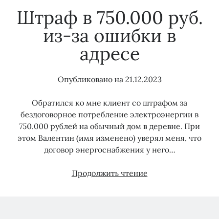
Штраф в 750.000 руб.
Тэги
из-за ошибки в
адресе
15 кВт
150 кВт
Бездоговорное потребление
Водоканал
Газ
Водоснабжение
Водоотведение
Гарантирующий поставщик
Газораспределение
Опубликовано на
21.12.2023
Догазификация
Договор энергоснабжения
Земля сельхозназначения
Обратился ко мне клиент со штрафом за
Консолидация объектов электроэнергии
бездоговорное потребление электроэнергии в
Льготы
Консолидация сетей
Майнинг
ЛОЭСК
Мособлэнерго
Мошенники
Опосредованное присоединение
750.000 рублей на обычный дом в деревне. При
Охранные зоны
Подключение воды
ПТЭЭП
этом Валентин (имя изменено) уверял меня, что
Подключение газа
договор энергоснабжения у него…
Подключение электричества
Подрядчик
Прибор учета
Правила ТП
Штраф
Продолжить чтение
Проверка земельного участка
Росреестр
Проект
в
Сетевая организация
СНТ
Россети
750.000
Тарифы
руб.
Суд
Технические условия