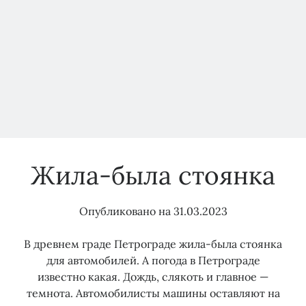
из-
Технологическое присоединение
за
Увеличение мощности
ФАС
Управляющая компания
ошибки
многоквартирный дом
Электрозарядки
Электромобили
в
нежилое помещение
адресе
Жила-была стоянка
Опубликовано на
31.03.2023
В древнем граде Петрограде жила-была стоянка
для автомобилей. А погода в Петрограде
известно какая. Дождь, слякоть и главное —
темнота. Автомобилисты машины оставляют на