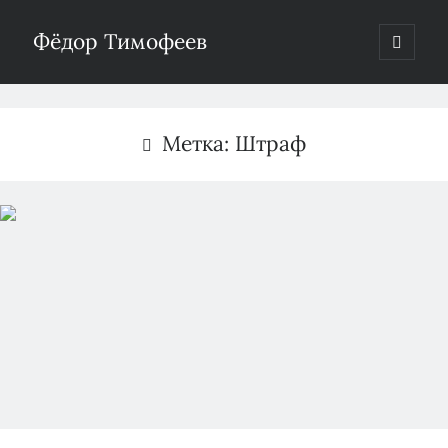
Фёдор Тимофеев
отрыть
основн
Боковая
меню
Поиск
панель
Метка:
Штраф
Рубрики
Без рубрики
(2)
Водоснабжение
(19)
Газификация
(33)
Недвижимость
(31)
Пятничное
(22)
Разное
(77)
Теплоснабжение
(4)
Электроэнергетика
(288)