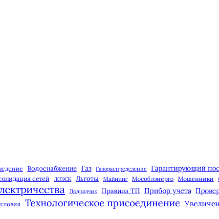
Газ
Гарантирующий по
Водоснабжение
ведение
Газораспределение
Льготы
солидация сетей
Майнинг
Мособлэнерго
Мошенники
ЛОЭСК
лектричества
Прибор учета
Правила ТП
Провер
Подрядчик
Технологическое присоединение
Увеличе
условия