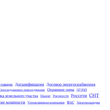
Догазификация
Договор энергоснабжения
ставщик
Охранные зоны
Опосредованное присоединение
ПТЭЭП
СНТ
Россети
ка земельного участка
Росреестр
Проект
ние мощности
ФАС
Управляющая компания
Электрозарядки