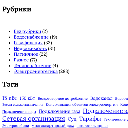
панель
Рубрики
Без рубрики
(2)
Водоснабжение
(19)
Газификация
(33)
Недвижимость
(31)
Пятничное
(22)
Разное
(77)
Теплоснабжение
(4)
Электроэнергетика
(288)
Тэги
15 кВт
150 кВт
Водоканал
Бездоговорное потребление
Водоот
Консолидация объектов электроэнергии
Кон
Земля сельхозназначения
Подключение э
Подключение газа
Подключение воды
Сетевая организация
Тарифы
Суд
Технические 
многоквартирный дом
Электромобили
нежилое помещение