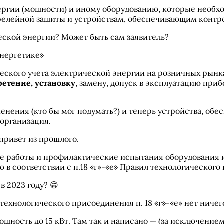
нергии (мощности) и иному оборудованию, которые необ
 релейной защиты и устройствам, обеспечивающим конт
еской энергии? Может быть сам заявитель?
нергетике»
еского учета электрической энергии на розничных рынка
етение, установку
, замену, допуск в эксплуатацию при
зменения (кто бы мог подумать?) и теперь устройства, 
 организация.
привет из прошлого.
ые работы и профилактические испытания оборудования и
в соответствии с п.18 «г»-«е» Правил технологического
в 2023 году? 😁
технологического присоединения п. 18 «г»-«е» нет ничег
мощность до 15 кВт. Там так и написано — (за исключением