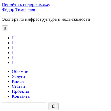
Перейти к содержимому
Фёдор Тимофеев
Эксперт по инфраструктуре и недвижимости
отрыть
основное
меню
youtube
email
phone
ok-
ru
telegram
vk
Обо мне
Услуги
Книги
Статьи
Проекты
Контакты
Боковая
Поиск