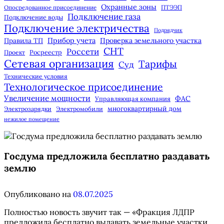
Охранные зоны
Опосредованное присоединение
ПТЭЭП
Подключение газа
Подключение воды
Подключение электричества
Подрядчик
Прибор учета
Правила ТП
Проверка земельного участка
СНТ
Россети
Росреестр
Проект
Сетевая организация
Тарифы
Суд
Технические условия
Технологическое присоединение
Увеличение мощности
ФАС
Управляющая компания
многоквартирный дом
Электрозарядки
Электромобили
нежилое помещение
Госдума предложила бесплатно раздавать
землю
Опубликовано на
08.07.2025
Полностью новость звучит так — «Фракция ЛДПР
предложила бесплатно выдавать земельные участки