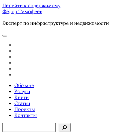
Перейти к содержимому
Фёдор Тимофеев
Эксперт по инфраструктуре и недвижимости
отрыть
основное
youtube
меню
email
phone
ok-
ru
telegram
vk
Обо мне
Услуги
Книги
Статьи
Проекты
Контакты
Боковая
Поиск