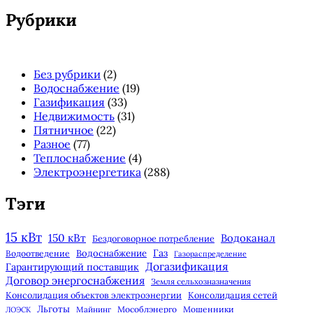
панель
Рубрики
Без рубрики
(2)
Водоснабжение
(19)
Газификация
(33)
Недвижимость
(31)
Пятничное
(22)
Разное
(77)
Теплоснабжение
(4)
Электроэнергетика
(288)
Тэги
15 кВт
150 кВт
Водоканал
Бездоговорное потребление
Газ
Водоснабжение
Водоотведение
Газораспределение
Догазификация
Гарантирующий поставщик
Договор энергоснабжения
Земля сельхозназначения
Консолидация объектов электроэнергии
Консолидация сетей
Льготы
Майнинг
Мособлэнерго
Мошенники
ЛОЭСК