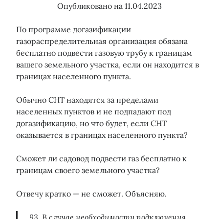
Опубликовано на
11.04.2023
Тэги
По программе догазификации
газораспределительная организация обязана
15 кВт
бесплатно подвести газовую трубу к границам
150 кВт
Бездоговорное потребление
вашего земельного участка, если он находится в
Водоканал
Газ
Водоснабжение
Водоотведение
Гарантирующий поставщик
границах населенного пункта.
Газораспределение
Догазификация
Договор энергоснабжения
Земля сельхозназначения
Обычно СНТ находятся за пределами
Консолидация объектов электроэнергии
населенных пунктов и не подпадают под
Льготы
Консолидация сетей
Майнинг
ЛОЭСК
догазификацию, но что будет, если СНТ
Мособлэнерго
Мошенники
Опосредованное присоединение
Охранные зоны
Подключение воды
оказывается в границах населенного пункта?
ПТЭЭП
Подключение газа
Подключение электричества
Сможет ли садовод подвести газ бесплатно к
Подрядчик
границам своего земельного участка?
Прибор учета
Правила ТП
Проверка земельного участка
Росреестр
Проект
Сетевая организация
СНТ
Отвечу кратко — не сможет. Объясняю.
Россети
Тарифы
Суд
Технические условия
93. В случае необходимости подключения