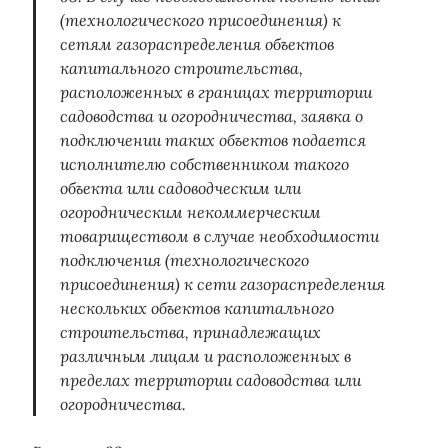
Технологическое присоединение
(технологического присоединения) к
Увеличение мощности
ФАС
Управляющая компания
сетям газораспределения объектов
многоквартирный дом
Электрозарядки
Электромобили
капитального строительства,
нежилое помещение
расположенных в границах территории
садоводства и огородничества, заявка о
подключении таких объектов подается
исполнителю собственником такого
объекта или садоводческим или
огородническим некоммерческим
товариществом в случае необходимости
подключения (технологического
присоединения) к сети газораспределения
нескольких объектов капитального
строительства, принадлежащих
различным лицам и расположенных в
пределах территории садоводства или
огородничества.