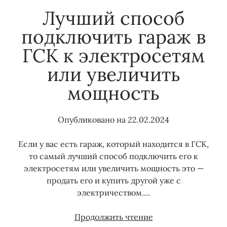
Лучший способ
Тэги
подключить гараж в
ГСК к электросетям
15 кВт
150 кВт
Бездоговорное потребление
Водоканал
или увеличить
Газ
Водоснабжение
Водоотведение
Гарантирующий поставщик
Газораспределение
мощность
Догазификация
Договор энергоснабжения
Земля сельхозназначения
Консолидация объектов электроэнергии
Льготы
Консолидация сетей
Опубликовано на
22.02.2024
Майнинг
ЛОЭСК
Мособлэнерго
Мошенники
Опосредованное присоединение
Охранные зоны
Подключение воды
ПТЭЭП
Если у вас есть гараж, который находится в ГСК,
Подключение газа
то самый лучший способ подключить его к
Подключение электричества
Подрядчик
электросетям или увеличить мощность это —
Прибор учета
Правила ТП
продать его и купить другой уже с
Проверка земельного участка
Росреестр
Проект
электричеством.…
Сетевая организация
СНТ
Россети
Тарифы
Суд
Лучший
Продолжить чтение
Технические условия