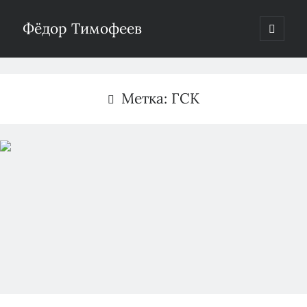
Фёдор Тимофеев
отрыть
основн
Боковая
меню
Поиск
панель
Метка:
ГСК
Рубрики
Без рубрики
(2)
Водоснабжение
(19)
Газификация
(33)
Недвижимость
(31)
Пятничное
(22)
Разное
(77)
Теплоснабжение
(4)
Электроэнергетика
(288)