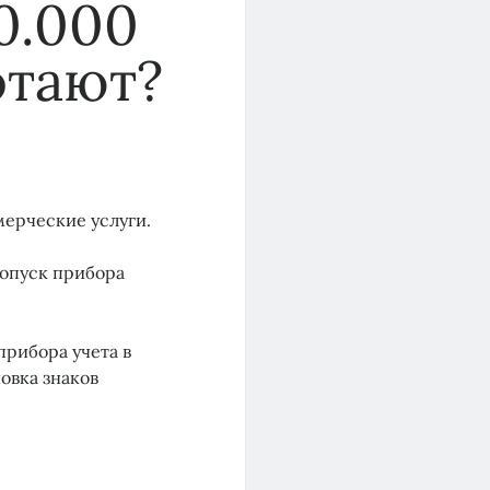
0.000
отают?
мерческие услуги.
допуск прибора
рибора учета в
овка знаков