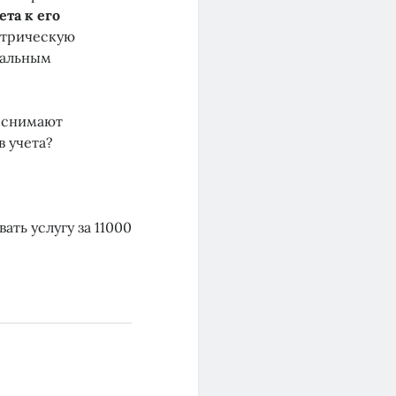
та к его
ктрическую
тальным
е снимают
 учета?
ать услугу за 11000