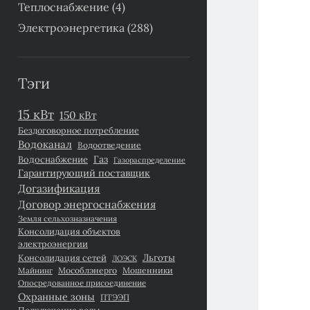
Теплоснабжение
(4)
Электроэнергетика
(288)
Тэги
15 кВт
150 кВт
Бездоговорное потребление
Водоканал
Водоотведение
Газ
Водоснабжение
Газораспределение
Гарантирующий поставщик
Догазификация
Договор энергоснабжения
Земля сельхозназначения
Консолидация объектов
электроэнергии
Льготы
Консолидация сетей
ЛОЭСК
Майнинг
Мособлэнерго
Мошенники
Опосредованное присоединение
Охранные зоны
ПТЭЭП
Подключение воды