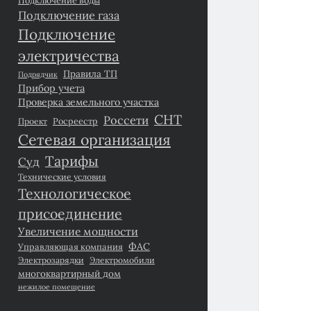
Подключение газа
Подключение
электричества
Правила ТП
Подрядчик
Прибор учета
Проверка земельного участка
СНТ
Россети
Росреестр
Проект
Сетевая организация
Тарифы
Суд
Технические условия
Технологическое
присоединение
Увеличение мощности
ФАС
Управляющая компания
Электрозарядки
Электромобили
многоквартирный дом
нежилое помещение