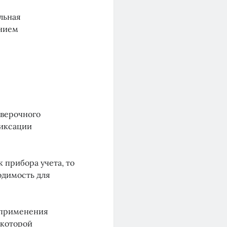
льная
ением
оверочного
фиксации
 прибора учета, то
одимость для
х применения
 которой