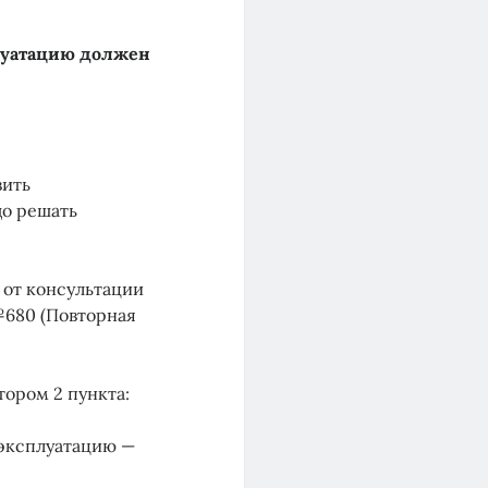
плуатацию должен
вить
до решать
 от консультации
 №680 (Повторная
ором 2 пункта:
 эксплуатацию —