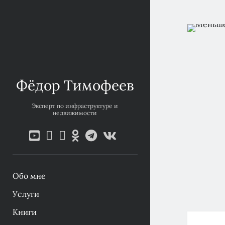
Фёдор Тимофеев
Эксперт по инфраструктуре и
недвижимости
youtube
ok-
telegram
vk
email
phone
ru
Обо мне
Услуги
Книги